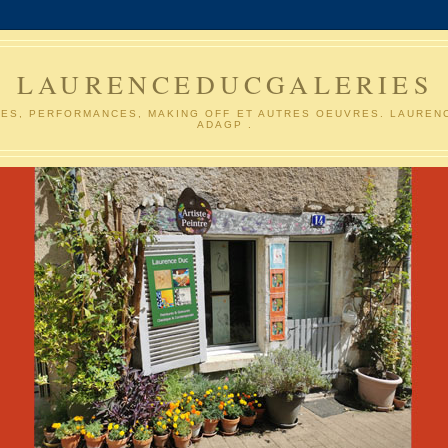
LAURENCEDUCGALERIES
ES, PERFORMANCES, MAKING OFF ET AUTRES OEUVRES. LAUREN
ADAGP .