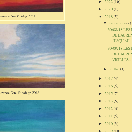
2022
(10)
►
2020
(1)
►
2018
(5)
aurence Duc © Adagp 2018
▼
septembre
(2)
▼
30/08/18 LE
DE LAURE
JUSQU'AU..
30/09/18 LE
DE LAURE
VISIBLES...
juillet
(3)
►
2017
(3)
►
2016
(5)
►
urence Duc © Adagp 2018
2015
(7)
►
2013
(8)
►
2012
(6)
►
2011
(5)
►
2010
(3)
►
2009
(10)
►