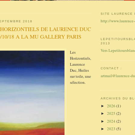
SITE LAURENCE 
http://www.laurence
SEPTEMBRE 2018
ES HORIZONTIELS DE LAURENCE DUC
0/10/18 A LA MU GALLERY PARIS
LEPETITOURSBL
2013
Vers Lepetitoursblan
Les
Horizontiels,
Laurence
CONTACT :
Duc, Huiles
artmail@laurence-d
sur toile, une
sélection.
ARCHIVES DU B
2026
(1)
►
2025
(2)
►
2024
(2)
►
2023
(5)
►